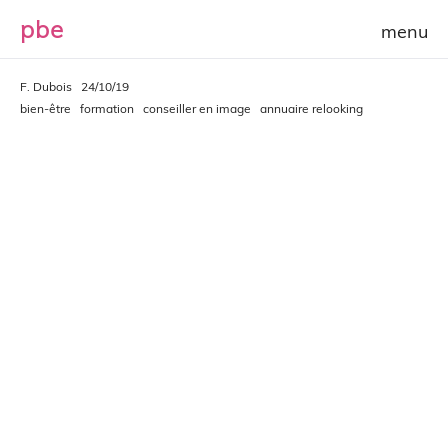
p
b
e
F. Dubois
24/10/19
bien-être
formation
conseiller en image
annuaire relooking