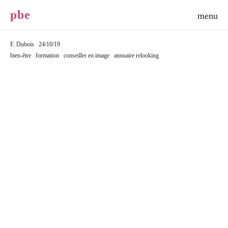
p
b
e
F. Dubois
24/10/19
bien-être
formation
conseiller en image
annuaire relooking