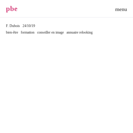
p
b
e
F. Dubois
24/10/19
bien-être
formation
conseiller en image
annuaire relooking