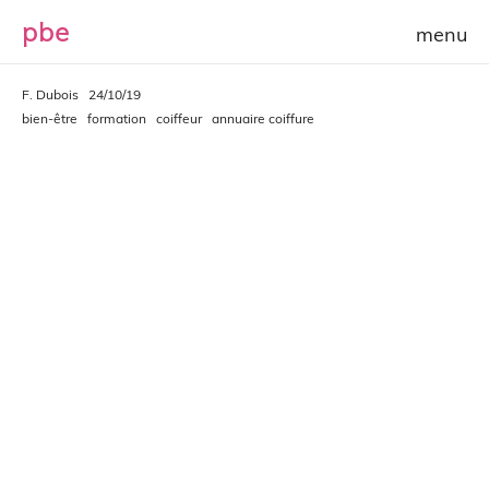
p
b
e
F. Dubois
24/10/19
bien-être
formation
coiffeur
annuaire coiffure