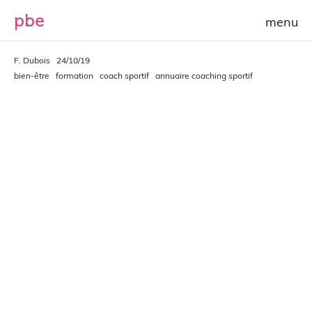
p
b
e
F. Dubois
24/10/19
bien-être
formation
coach sportif
annuaire coaching sportif