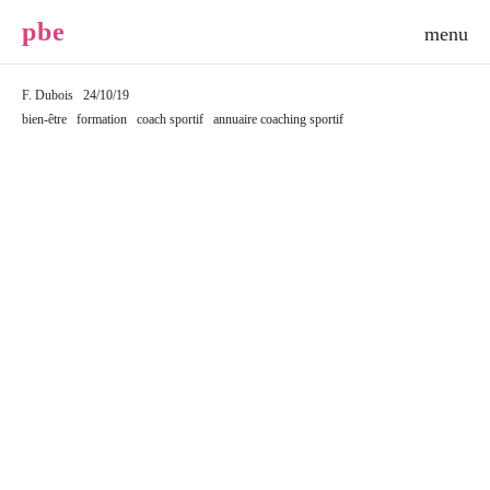
p
b
e
F. Dubois
24/10/19
bien-être
formation
coach sportif
annuaire coaching sportif