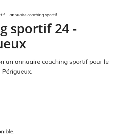
tif
annuaire coaching sportif
 sportif 24 -
ueux
ion un annuaire coaching sportif pour le
 Périgueux.
nible.