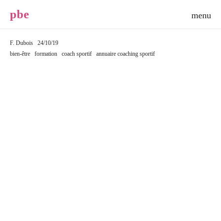
p
b
e
F. Dubois
24/10/19
bien-être
formation
coach sportif
annuaire coaching sportif