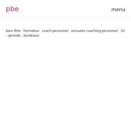
p
b
e
bien-être
formation
coach personnel
annuaire coaching personnel
33
- gironde - bordeaux