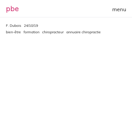
p
b
e
F. Dubois
24/10/19
bien-être
formation
chiropracteur
annuaire chiropractie