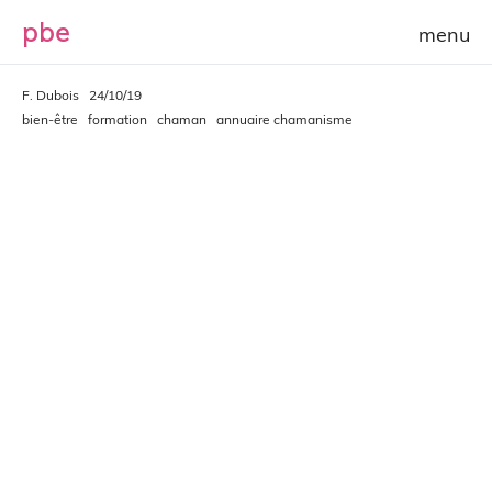
p
b
e
F. Dubois
24/10/19
bien-être
formation
chaman
annuaire chamanisme