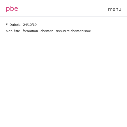
p
b
e
F. Dubois
24/10/19
bien-être
formation
chaman
annuaire chamanisme