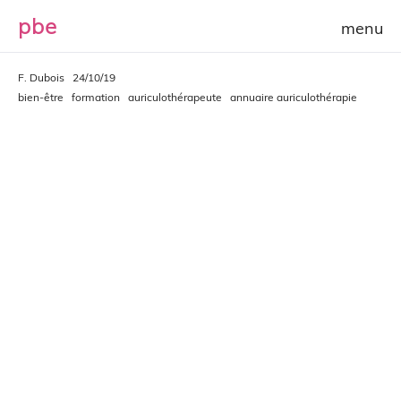
p
b
e
F. Dubois
24/10/19
bien-être
formation
auriculothérapeute
annuaire auriculothérapie