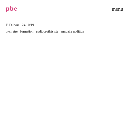
p
b
e
F. Dubois
24/10/19
bien-être
formation
audioprothésiste
annuaire audition