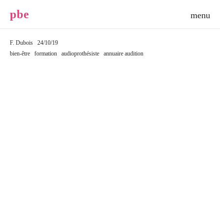
p
b
e
F. Dubois
24/10/19
bien-être
formation
audioprothésiste
annuaire audition