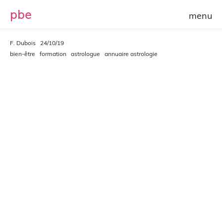
p
b
e
F. Dubois
24/10/19
bien-être
formation
astrologue
annuaire astrologie