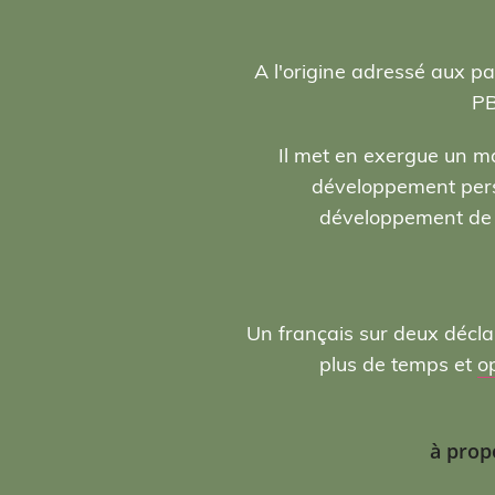
A l'origine adressé aux pa
PB
Il met en exergue un ma
développement person
développement de l
Un français sur deux décla
plus de temps et
o
à prop