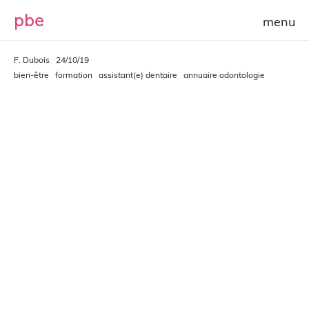
p
b
e
F. Dubois
24/10/19
bien-être
formation
assistant(e) dentaire
annuaire odontologie