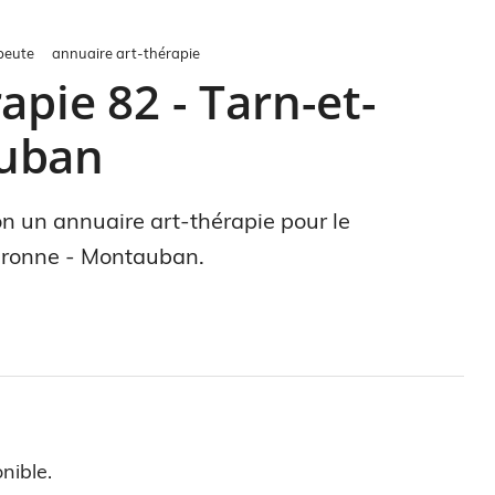
peute
annuaire art-thérapie
apie 82 - Tarn-et-
auban
ion un annuaire art-thérapie pour le
aronne - Montauban.
nible.