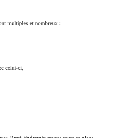
nt multiples et nombreux :
ec celui-ci,
art-thérapie
mer, l’
trouve toute sa place.