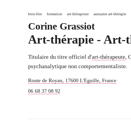
bien-être
formation
art-thérapeute
annuaire art-thérapie
Corine Grassiot
Art-thérapie - Art
Titulaire du titre officiel d'
art-thérapeute
, 
psychanalytique non comportementaliste.
Route de Royan
,
17600
L'Eguille
,
France
06 68 37 08 92