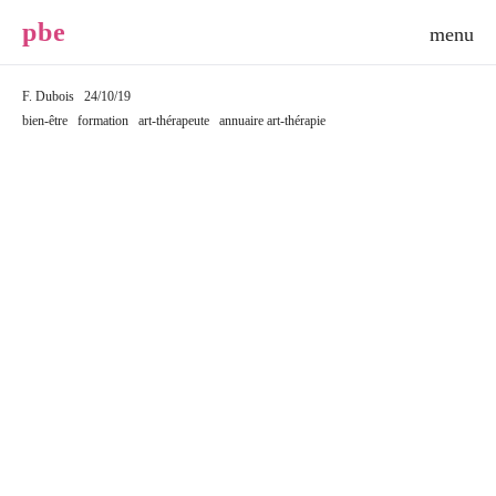
p
b
e
F. Dubois
24/10/19
bien-être
formation
art-thérapeute
annuaire art-thérapie