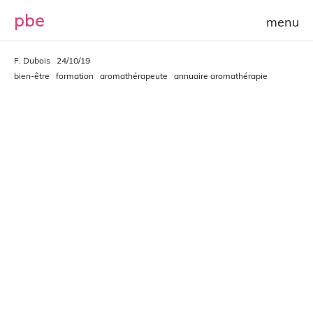
p
b
e
F. Dubois
24/10/19
bien-être
formation
aromathérapeute
annuaire aromathérapie