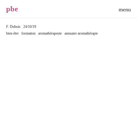
p
b
e
F. Dubois
24/10/19
bien-être
formation
aromathérapeute
annuaire aromathérapie