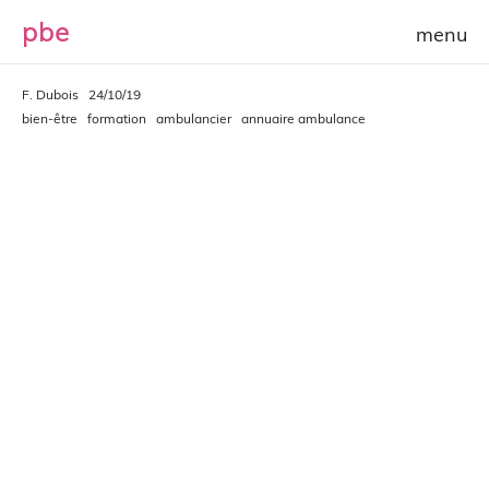
p
b
e
F. Dubois
24/10/19
bien-être
formation
ambulancier
annuaire ambulance