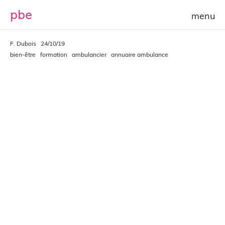
p
b
e
F. Dubois
24/10/19
bien-être
formation
ambulancier
annuaire ambulance