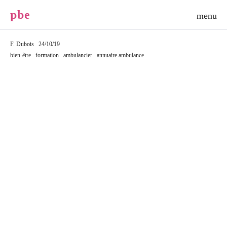
p
b
e
F. Dubois
24/10/19
bien-être
formation
ambulancier
annuaire ambulance