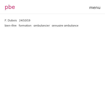
p
b
e
F. Dubois
24/10/19
bien-être
formation
ambulancier
annuaire ambulance