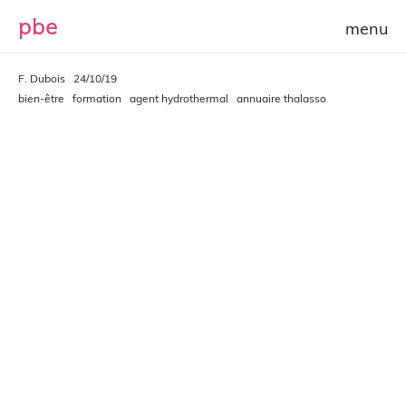
p
b
e
F. Dubois
24/10/19
bien-être
formation
agent hydrothermal
annuaire thalasso