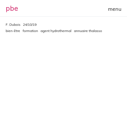
p
b
e
F. Dubois
24/10/19
bien-être
formation
agent hydrothermal
annuaire thalasso