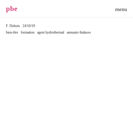
p
b
e
F. Dubois
24/10/19
bien-être
formation
agent hydrothermal
annuaire thalasso