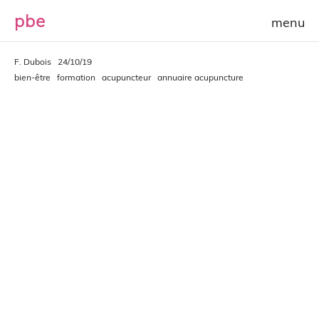
p
b
e
F. Dubois
24/10/19
bien-être
formation
acupuncteur
annuaire acupuncture