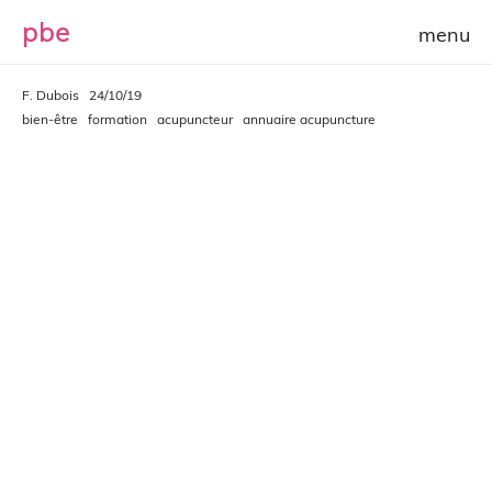
p
b
e
F. Dubois
24/10/19
bien-être
formation
acupuncteur
annuaire acupuncture