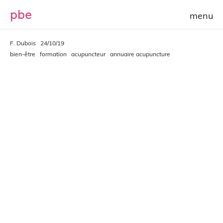
p
b
e
F. Dubois
24/10/19
bien-être
formation
acupuncteur
annuaire acupuncture