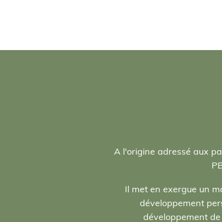
A l'origine adressé aux pa
PB
Il met en exergue un ma
développement person
développement de l