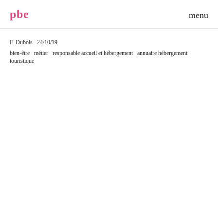
p
b
e
F. Dubois
24/10/19
bien-être
métier
responsable accueil et hébergement
annuaire hébergement
touristique