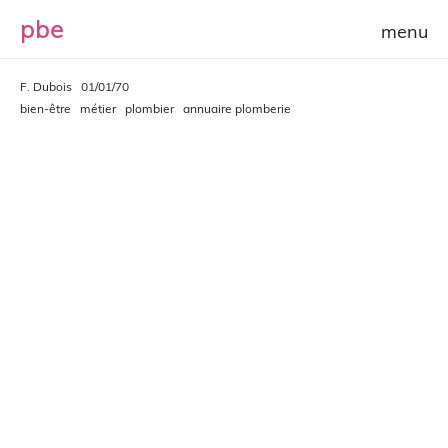
p
b
e
F. Dubois
01/01/70
bien-être
métier
plombier
annuaire plomberie