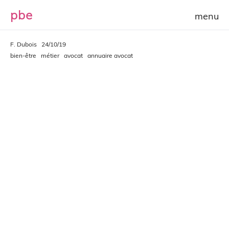
p
b
e
F. Dubois
24/10/19
bien-être
métier
avocat
annuaire avocat