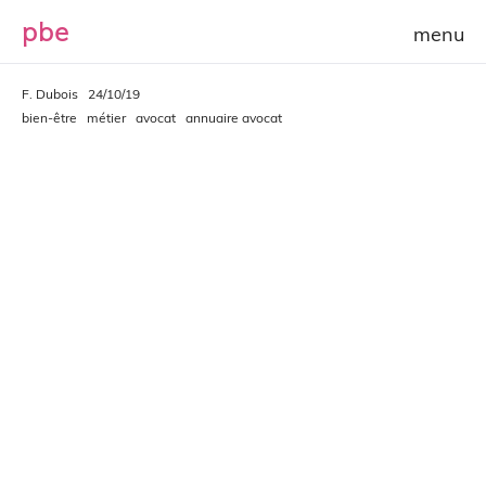
p
b
e
F. Dubois
24/10/19
bien-être
métier
avocat
annuaire avocat