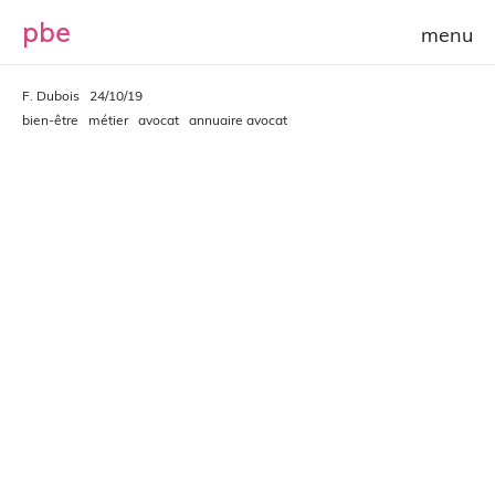
p
b
e
F. Dubois
24/10/19
bien-être
métier
avocat
annuaire avocat