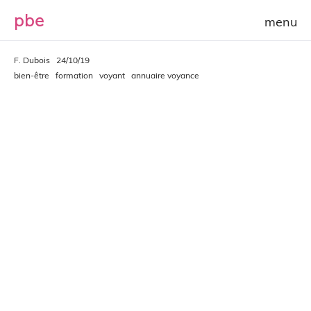
p
b
e
F. Dubois
24/10/19
bien-être
formation
voyant
annuaire voyance