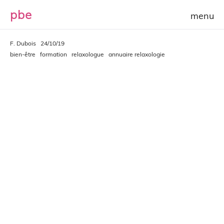
p
b
e
F. Dubois
24/10/19
bien-être
formation
relaxologue
annuaire relaxologie