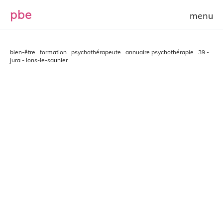
p
b
e
bien-être
formation
psychothérapeute
annuaire psychothérapie
39 -
jura - lons-le-saunier