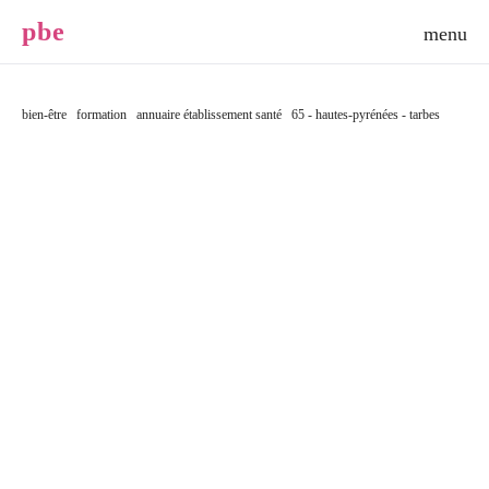
p
b
e
bien-être
formation
annuaire établissement santé
65 - hautes-pyrénées - tarbes