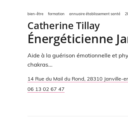
bien-être
formation
annuaire établissement santé
2
Catherine Tillay
Énergéticienne Ja
Aide à la guérison émotionnelle et ph
chakras...
14 Rue du Mail du Rond
,
28310
Janville-
06 13 02 67 47