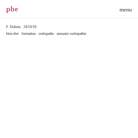
p
b
e
F. Dubois
24/10/19
bien-être
formation
ostéopathe
annuaire ostéopathie