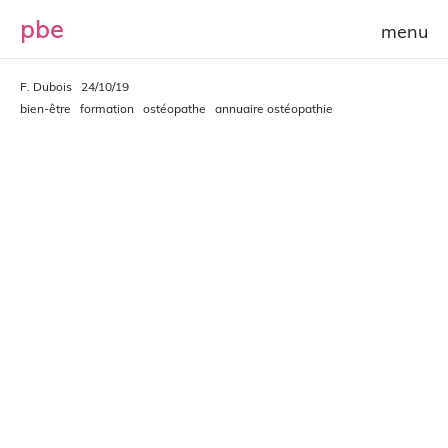
p
b
e
F. Dubois
24/10/19
bien-être
formation
ostéopathe
annuaire ostéopathie