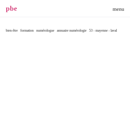
p
b
e
bien-être
formation
numérologue
annuaire numérologie
53 - mayenne - laval