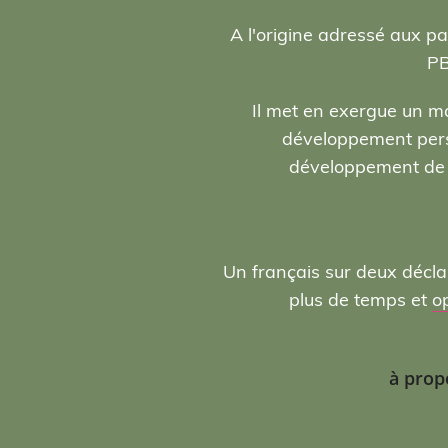
A l'origine adressé aux pa
PB
Il met en exergue un ma
développement person
développement de l
Un français sur deux décla
plus de temps et
o
à prop