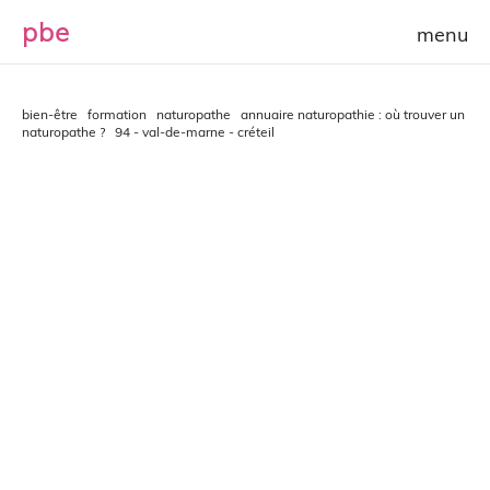
p
b
e
bien-être
formation
naturopathe
annuaire naturopathie : où trouver un
naturopathe ?
94 - val-de-marne - créteil