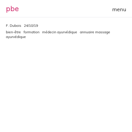
p
b
e
F. Dubois
24/10/19
bien-être
formation
médecin ayurvédique
annuaire massage
ayurvédique